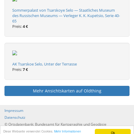
Sommerpalast von Tsarskoye Selo — Staatliches Museum
des Russischen Museums — Verleger K. K. Kupetsio, Serie 40-
65
Preis:
4 €
AK Tsarskoe Selo, Unter der Terrasse
Preis:
7 €
Mehr Ansichtskarten auf Oldthing
Impressum
Datenschutz
© Ortsdatenbank: Bundesamt für Kartographie und Geodäsie
Verzeichnis aller Orte nach Staaten und Administrationen
Diese Webseite verwendet Cookies.
Mehr Informationen
Ok