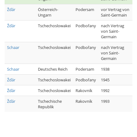
Žďár
Österreich-
Podersam
vor Vertrag von
Ungarn
Saint-Germain
Žďár
Tschechoslowakei
Podbořany
nach Vertrag
von Saint-
Germain
Schaar
Tschechoslowakei
Podbořany
nach Vertrag
von Saint-
Germain
Schaar
Deutsches Reich
Podersam
1938
Žďár
Tschechoslowakei
Podbořany
1945
Žďár
Tschechoslowakei
Rakovník
1992
Žďár
Tschechische
Rakovník
1993
Republik