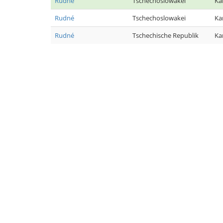
Rudné
Tschechoslowakei
Ka
Rudné
Tschechoslowakei
Ka
Rudné
Tschechische Republik
Ka