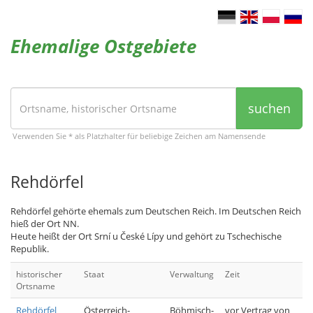
Ehemalige Ostgebiete
suchen
Verwenden Sie * als Platzhalter für beliebige Zeichen am Namensende
Rehdörfel
Rehdörfel gehörte ehemals zum Deutschen Reich. Im Deutschen Reich
hieß der Ort NN.
Heute heißt der Ort Srní u České Lípy und gehört zu Tschechische
Republik.
historischer
Staat
Verwaltung
Zeit
Ortsname
Rehdörfel
Österreich-
Böhmisch-
vor Vertrag von