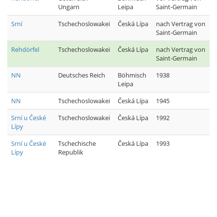
Ungarn
Leipa
Saint-Germain
Srní
Tschechoslowakei
Česká Lípa
nach Vertrag von
Saint-Germain
Rehdörfel
Tschechoslowakei
Česká Lípa
nach Vertrag von
Saint-Germain
NN
Deutsches Reich
Böhmisch
1938
Leipa
NN
Tschechoslowakei
Česká Lípa
1945
Srní u České
Tschechoslowakei
Česká Lípa
1992
Lípy
Srní u České
Tschechische
Česká Lípa
1993
Lípy
Republik