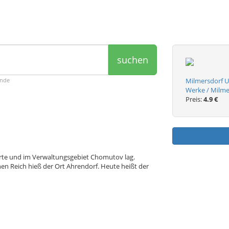
suchen
ende
Milmersdorf U
Werke / Milme
Preis:
4.9 €
hörte und im Verwaltungsgebiet Chomutov lag.
n Reich hieß der Ort Ahrendorf. Heute heißt der