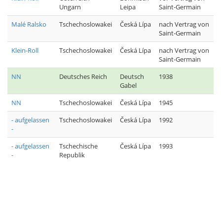
Ungarn
Leipa
Saint-Germain
Malé Ralsko
Tschechoslowakei
Česká Lípa
nach Vertrag von
Saint-Germain
Klein-Roll
Tschechoslowakei
Česká Lípa
nach Vertrag von
Saint-Germain
NN
Deutsches Reich
Deutsch
1938
Gabel
NN
Tschechoslowakei
Česká Lípa
1945
- aufgelassen
Tschechoslowakei
Česká Lípa
1992
-
- aufgelassen
Tschechische
Česká Lípa
1993
-
Republik