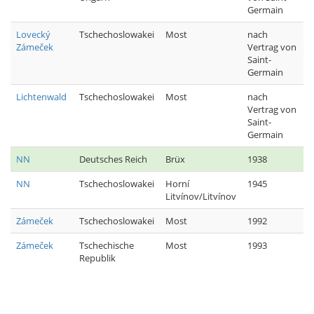
Germain
Lovecký
Tschechoslowakei
Most
nach
Zámeček
Vertrag von
Saint-
Germain
Lichtenwald
Tschechoslowakei
Most
nach
Vertrag von
Saint-
Germain
NN
Deutsches Reich
Brüx
1938
NN
Tschechoslowakei
Horní
1945
Litvínov/Litvínov
Zámeček
Tschechoslowakei
Most
1992
Zámeček
Tschechische
Most
1993
Republik