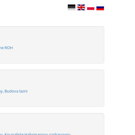
zne ROH
y, Budova lazni
ny, Koupaliste Habrmanovy ozdravovny