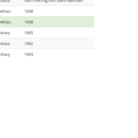
olička
nach Vertrag von Saint-Germain
wittau
1938
wittau
1938
vitavy
1945
vitavy
1992
vitavy
1993