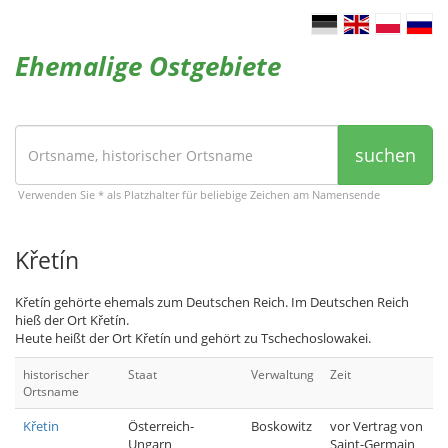
Ehemalige Ostgebiete
suchen
Verwenden Sie * als Platzhalter für beliebige Zeichen am Namensende
Křetín
Křetín gehörte ehemals zum Deutschen Reich. Im Deutschen Reich
hieß der Ort Křetín.
Heute heißt der Ort Křetín und gehört zu Tschechoslowakei.
historischer
Staat
Verwaltung
Zeit
Ortsname
Křetin
Österreich-
Boskowitz
vor Vertrag von
Ungarn
Saint-Germain