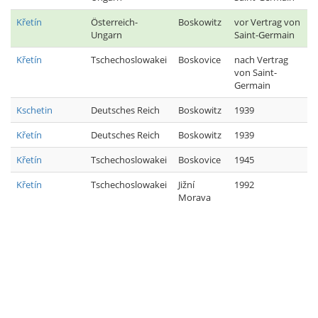
Křetín
Österreich-
Boskowitz
vor Vertrag von
Ungarn
Saint-Germain
Křetín
Tschechoslowakei
Boskovice
nach Vertrag
von Saint-
Germain
Kschetin
Deutsches Reich
Boskowitz
1939
Křetín
Deutsches Reich
Boskowitz
1939
Křetín
Tschechoslowakei
Boskovice
1945
Křetín
Tschechoslowakei
Jižní
1992
Morava