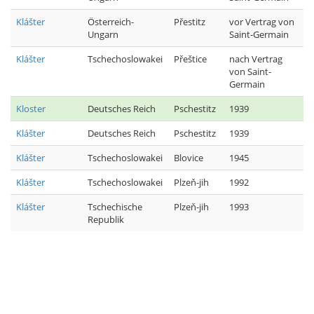
Klášter
Österreich-
Přestitz
vor Vertrag von
Ungarn
Saint-Germain
Klášter
Tschechoslowakei
Přeštice
nach Vertrag
von Saint-
Germain
Kloster
Deutsches Reich
Pschestitz
1939
Klášter
Deutsches Reich
Pschestitz
1939
Klášter
Tschechoslowakei
Blovice
1945
Klášter
Tschechoslowakei
Plzeň-jih
1992
Klášter
Tschechische
Plzeň-jih
1993
Republik