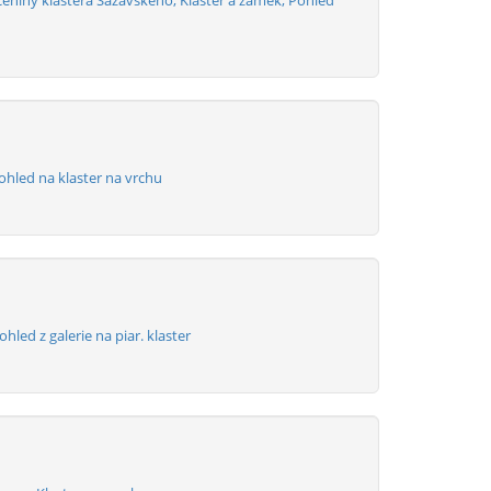
ceniny klastera Sazavskeho, Klaster a zamek, Pohled
ohled na klaster na vrchu
hled z galerie na piar. klaster