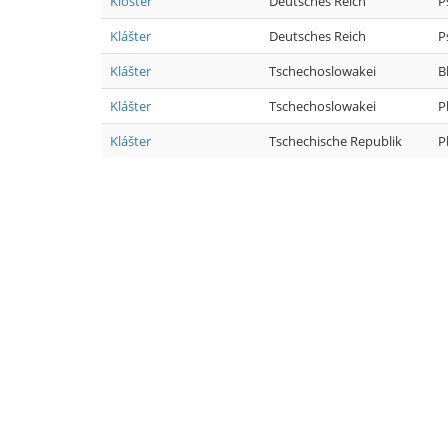
Kloster
Deutsches Reich
P
Klášter
Deutsches Reich
P
Klášter
Tschechoslowakei
B
Klášter
Tschechoslowakei
P
Klášter
Tschechische Republik
P