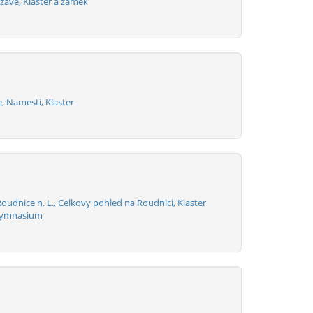
zave, Klaster a zamek
, Namesti, Klaster
oudnice n. L., Celkovy pohled na Roudnici, Klaster
Gymnasium