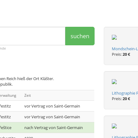
suchen
ende
Mondschein-Li
Preis:
20 €
n Reich hieß der Ort Klášter.
publik.
Lithographie P
erwaltung
Zeit
Preis:
20 €
řestitz
vor Vertrag von Saint-Germain
řestitz
vor Vertrag von Saint-Germain
řeštice
nach Vertrag von Saint-Germain
Lithographie P