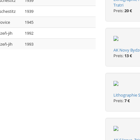
schestitz
1939
Tratri
Preis:
20 €
schestitz
1939
lovice
1945
lzeň-jih
1992
lzeň-jih
1993
AK Novy Bydzov
Preis:
13 €
Lithographie S
Preis:
7 €