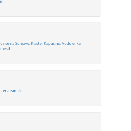
er
Susice na Sumave, Klaster Kapucinu, Vodoienka
amesti
aster a zamek