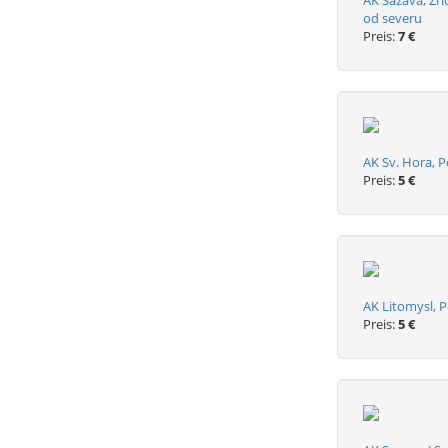
AK Sázava, Zri
od severu
Preis:
7 €
AK Sv. Hora, P
Preis:
5 €
AK Litomysl, Po
Preis:
5 €